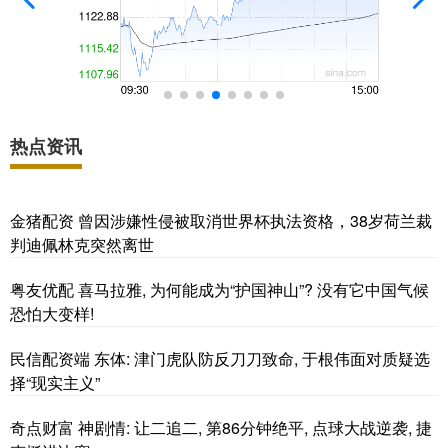
热点资讯
金猪配资 曾因涉嫌性侵被取消世界杯执法资格，38岁荷兰裁
判迪佩林克突然离世
粤友优配 喜马拉雅, 为何能成为“护国神山”? 没有它中国气候
恐怕大变样!
民信配资端 东体: 津门虎队防反刀刀致命, 于根伟面对质疑选
择“现实主义”
奇点财富 神剧情: 让二追二, 第86分钟绝平, 点球大战逆袭, 捷