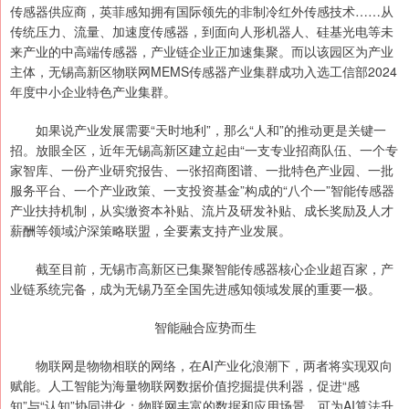
传感器供应商，英菲感知拥有国际领先的非制冷红外传感技术……从
传统压力、流量、加速度传感器，到面向人形机器人、硅基光电等未
来产业的中高端传感器，产业链企业正加速集聚。而以该园区为产业
主体，无锡高新区物联网MEMS传感器产业集群成功入选工信部2024
年度中小企业特色产业集群。
如果说产业发展需要“天时地利”，那么“人和”的推动更是关键一
招。放眼全区，近年无锡高新区建立起由“一支专业招商队伍、一个专
家智库、一份产业研究报告、一张招商图谱、一批特色产业园、一批
服务平台、一个产业政策、一支投资基金”构成的“八个一”智能传感器
产业扶持机制，从实缴资本补贴、流片及研发补贴、成长奖励及人才
薪酬等领域沪深策略联盟，全要素支持产业发展。
截至目前，无锡市高新区已集聚智能传感器核心企业超百家，产
业链系统完备，成为无锡乃至全国先进感知领域发展的重要一极。
智能融合应势而生
物联网是物物相联的网络，在AI产业化浪潮下，两者将实现双向
赋能。人工智能为海量物联网数据价值挖掘提供利器，促进“感
知”与“认知”协同进化；物联网丰富的数据和应用场景，可为AI算法升