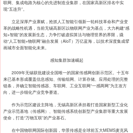
联网、集成电路为核心的先进制造业集群，在国家高新区排名中实
现“五连升”。
立足深厚产业禀赋，抢抓人工智能引领新一轮科技革命和产业变
革的战略性机遇，当前无锡高新区以物联网产业为基点，大力构建“感
知+智能”的发展新生态，力争打破虚拟算法与物理世界的界限，撬
动“人工智能+物联网”融合发展（AIoT）万亿蓝海，以技术深度集成擘
画城市全面智能化未来。
感知集群加速崛起
2009年无锡获批建设全国唯一的国家传感网创新示范区。十五年
来已基本形成覆盖信息感知、传输组网、计算存储、应用处理的完整
链条，并确立智能传感器、车联网、工业互联网“一感两网”为主攻方
向，进一步细化产业竞争赛道。
作为示范区建设主阵地，无锡高新区承担着打造国家新型工业化
产业示范基地（传感网）、智能传感系统创新型产业集群等重大发展
使命，打造“万物互联”的产业基石。
在中国物联网国际创新园，华景传感是全球前五大MEMS麦克风