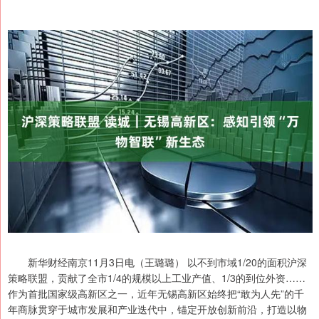
新华财经南京11月3日电（王璐璐） 以不到市域1/20的面积沪深
策略联盟，贡献了全市1/4的规模以上工业产值、1/3的到位外资……
作为首批国家级高新区之一，近年无锡高新区始终把“敢为人先”的千
年商脉贯穿于城市发展和产业迭代中，锚定开放创新前沿，打造以物