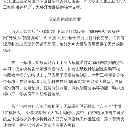
算法通过国家网信办深度合成服务算法备案，2个大模型通过生成式人
工智能服务登记，为AIoT发展提供强大支撑。
示范应用赋能百业
当人工智能从 “云端算力” 下沉至终端设备，物联网从 “设备联
网”升级为“智能协同”，AIoT技术正引领千行百业智能化变革。而拥有
深厚制造业底蕴的无锡高新区，恰好为AI大模型应用提供了天然的训
练场。
在工业领域，羚数智能百工工业大模型通过对物联网数据的持续
学习，使系统具备专家级判断能力，如跨图纸设计适配性自动审核，
审图效率提升90%以上，已应用于高端装备制造、大型工程项目等多
个领域；在能源领域，朗新科技自研“朗新九功”AI能源大模型，具备
精准负荷、发电预测、智慧能源调度、高效能源交易等功能，助力虚
拟电厂、零碳园区等新场景落地。
从产业端向社会治理端扩围，无锡高新区还推出全市首个“小微
特”机器人、“外事警察数字人”应用场景。其中，由中电海康自主研发
的立体巡检探测小微特机器人已完成高空施工作业巡检、落水警情快
速救援、香泾浜河道污染治理等重点项目。