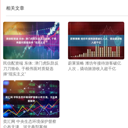
相关文章
民信配资端 东体: 津门虎队防反
蔚莱策略 潍坊年接待游客破亿
刀刀致命, 于根伟面对质疑选
人次，撬动旅游收入超千亿
择“现实主义”
奕汇网 中央生态环境保护督察
公布天津、河北典型案例