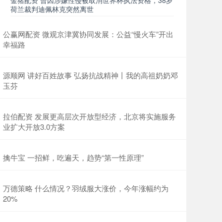
金猪配资 曾因涉嫌性侵被取消世界杯执法资格，38岁
荷兰裁判迪佩林克突然离世
公赢网配资 微观京津冀协同发展：公益“慢火车”开出
幸福路
源顺网 讲好百姓故事 弘扬抗战精神丨我的高祖奶奶邓
玉芬
拉伯配资 发展更高层次开放型经济，北京将实施服务
业扩大开放3.0方案
擒牛宝 一招鲜，吃遍天，趋势“第一性原理”
万德策略 什么情况？羽绒服大涨价，今年涨幅约为
20%