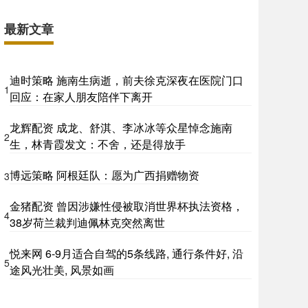
最新文章
迪时策略 施南生病逝，前夫徐克深夜在医院门口
1
回应：在家人朋友陪伴下离开
龙辉配资 成龙、舒淇、李冰冰等众星悼念施南
2
生，林青霞发文：不舍，还是得放手
博远策略 阿根廷队：愿为广西捐赠物资
3
金猪配资 曾因涉嫌性侵被取消世界杯执法资格，
4
38岁荷兰裁判迪佩林克突然离世
悦来网 6-9月适合自驾的5条线路, 通行条件好, 沿
5
途风光壮美, 风景如画