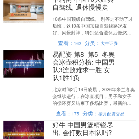
自驾线, 退休慢慢走
10条中国顶级自驾线。 别等走不动了才
后悔，这10条中国顶级自驾线路况友
好、风景封神，特别适合退休后慢悠悠
走，去过3条就算资深玩家。 ·318川藏
查看：
分类：
162
大牛证券
线：中国人的景....
易配资 第8! 第5! 冬奥
会冰壶积分榜: 中国男
队3连败难求一胜 女
队1胜1负
北京时间2月14日凌晨，2026年米兰冬奥
会继续进行，在冰壶项目，男子和女子
的循环赛又结束了多场比赛，最新的积
分榜也出炉！这其中，中国男队排名第8
查看：
分类：
175
按月配资交易
位、遭遇了3连....
好牛 中国男篮精锐尽
出, 会打败日本队吗?