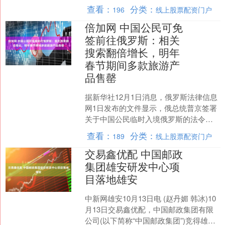
什么样的结果？ 最近国际外交上又
查看：
分类：
196
线上股票配资门户
出....
倍加网 中国公民可免
签前往俄罗斯：相关
搜索翻倍增长，明年
春节期间多款旅游产
品售罄
据新华社12月1日消息，俄罗斯法律信息
网1日发布的文件显示，俄总统普京签署
关于中国公民临时入境俄罗斯的法令。
根据该法令倍加网，中国公民可免签证
查看：
分类：
189
线上股票配资门户
入境俄罗斯进行参观....
交易鑫优配 中国邮政
集团雄安研发中心项
目落地雄安
中新网雄安10月13日电 (赵丹媚 韩冰)10
月13日交易鑫优配，中国邮政集团有限
公司(以下简称“中国邮政集团”)竞得雄安