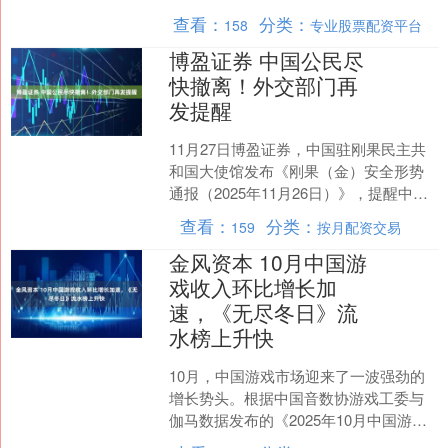
新区启动区互联网产业园片区某宗地，
查看：
分类：
158
专业股票配资平台
宗地....
博盈证券 中国公民尽
快撤离！外交部门再
发提醒
11月27日博盈证券，中国驻刚果民主共
和国大使馆发布《刚果（金）安全形势
通报（2025年11月26日）》，提醒中国
公民尽快撤离。 一、近期重要案件
查看：
分类：
159
按月配资交易
（一）11月....
金风资本 10月中国游
戏收入环比增长加
速，《无尽冬日》流
水榜上升快
10月，中国游戏市场迎来了一波强劲的
增长势头。根据中国音数协游戏工委与
伽马数据发布的《2025年10月中国游戏
产业月度报告》显示，10月国内游戏市