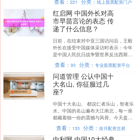
查看：
分类：
221
线上股票配资门户
场实际销售同比....
红启网 中国外长对高
市早苗言论的表态 传
递了什么信息？
日前，在结束对中亚三国访问后，王毅
外长在接受中国媒体采访时表示：今年
是中国人民抗日战争暨世界反法西斯战
争胜利80周年红启网，在今年这一关键
查看：
分类：
93
专业股票配资平台
年头，日本现职领导人竟....
问道管理 公认中国十
大名山, 你征服过几
座?
中国十大名山。 都说仁者乐山，智者乐
水。中国的名山遍布大江南北，每一座
都藏着独一份的震撼与风骨。今天盘点
公认的中国十大名山，看看你打卡过几
查看：
分类：
133
按月配资交易
座？ ·一、泰山：五岳....
中利网 中国10大经典