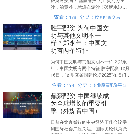
护黄河安澜？ 鑫赢智投 九曲黄河万里
沙，治黄难，就难在泥沙！破解水沙关
系不等式，小浪底水利枢纽是关键一
查看：
分类：
178
按月配资交易
环。1994年9月12日....
胜宇配资 为何中国文
明与其他文明不一
样？郑永年：中国文
明有两个特征
为何中国文明与其他文明不一样？郑永
年：中国文明有两个特征 胜宇配资 12月
16日，“文明互鉴国际论坛2025”在澳门举
行。香港中文大学(深圳)公共政策学院院
查看：
分类：
194
专业股票配资平台
长郑....
鼎豪配资 中国继续成
为全球增长的重要引
擎（外媒看中国）
日前在北京举行的中央经济工作会议受
到国际社会广泛关注。国际舆论认为鼎