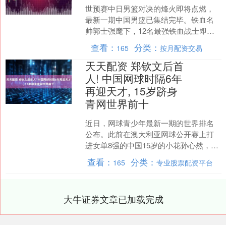
世预赛中日男篮对决的烽火即将点燃，
最新一期中国男篮已集结完毕。铁血名
帅郭士强麾下，12名最强铁血战士即将
呼之欲出。这是一支融合了老将经验与
查看：
分类：
165
按月配资交易
新人冲击力，兼具高度、....
天天配资 郑钦文后首
人! 中国网球时隔6年
再迎天才, 15岁跻身
青网世界前十
近日，网球青少年最新一期的世界排名
公布。此前在澳大利亚网球公开赛上打
进女单8强的中国15岁的小花孙心然，首
次跻身世界女单前十！消息一传出，也
查看：
分类：
165
专业股票配资平台
引来了球迷以及媒体的....
大牛证券文章已加载完成