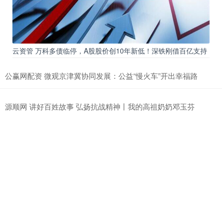
云资管 万科多债临停，A股股价创10年新低！深铁刚借百亿支持
公赢网配资 微观京津冀协同发展：公益“慢火车”开出幸福路
源顺网 讲好百姓故事 弘扬抗战精神丨我的高祖奶奶邓玉芬
拉伯配资 发展更高层次开放型经济，北京将实施服务业扩大开
放3.0方案
万德策略 什么情况？羽绒服大涨价，今年涨幅约为20%
擒牛宝 一招鲜，吃遍天，趋势“第一性原理”