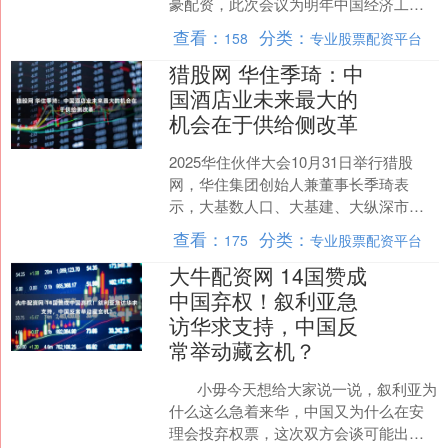
豪配资，此次会议为明年中国经济工作
锚定航向，为“十五五”开局奠定良好基
查看：
分类：
158
专业股票配资平台
础。在全球经济不确定性....
猎股网 华住季琦：中
国酒店业未来最大的
机会在于供给侧改革
2025华住伙伴大会10月31日举行猎股
网，华住集团创始人兼董事长季琦表
示，大基数人口、大基建、大纵深市
场、大文旅浪口等都是酒店行业的利好
查看：
分类：
175
专业股票配资平台
因素，中国酒店业未来最....
大牛配资网 14国赞成
中国弃权！叙利亚急
访华求支持，中国反
常举动藏玄机？
小毋今天想给大家说一说，叙利亚为
什么这么急着来华，中国又为什么在安
理会投弃权票，这次双方会谈可能出现