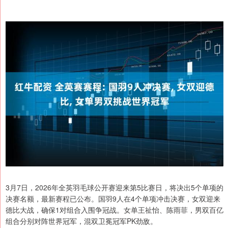
3月7日，2026年全英羽毛球公开赛迎来第5比赛日，将决出5个单项的
决赛名额，最新赛程已公布。国羽9人在4个单项冲击决赛，女双迎来
德比大战，确保1对组合入围争冠战。女单王祉怡、陈雨菲，男双百亿
组合分别对阵世界冠军，混双卫冕冠军PK劲敌。