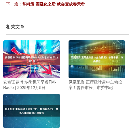
下一篇：
掌尚策 雪融化之后 就会变成春天🌸
相关文章
安泰证券 华尔街见闻早餐FM-
凤凰配资 正厅级叶露中主动投
Radio | 2025年12月5日
案！曾任市长、市委书记