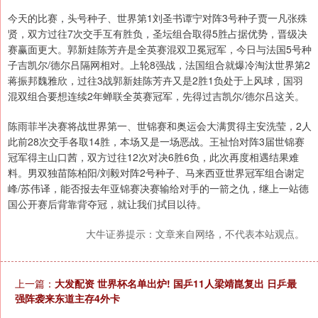
今天的比赛，头号种子、世界第1刘圣书谭宁对阵3号种子贾一凡张殊
贤，双方过往7次交手互有胜负，圣坛组合取得5胜占据优势，晋级决
赛赢面更大。郭新娃陈芳卉是全英赛混双卫冕冠军，今日与法国5号种
子吉凯尔/德尔吕隔网相对。上轮8强战，法国组合就爆冷淘汰世界第2
蒋振邦魏雅欣，过往3战郭新娃陈芳卉又是2胜1负处于上风球，国羽
混双组合要想连续2年蝉联全英赛冠军，先得过吉凯尔/德尔吕这关。
陈雨菲半决赛将战世界第一、世锦赛和奥运会大满贯得主安洗莹，2人
此前28次交手各取14胜，本场又是一场恶战。王祉怡对阵3届世锦赛
冠军得主山口茜，双方过往12次对决6胜6负，此次再度相遇结果难
料。男双独苗陈柏阳/刘毅对阵2号种子、马来西亚世界冠军组合谢定
峰/苏伟译，能否报去年亚锦赛决赛输给对手的一箭之仇，继上一站德
国公开赛后背靠背夺冠，就让我们拭目以待。
大牛证券提示：文章来自网络，不代表本站观点。
上一篇：
大发配资 世界杯名单出炉! 国乒11人梁靖崑复出 日乒最
强阵袭来东道主存4外卡