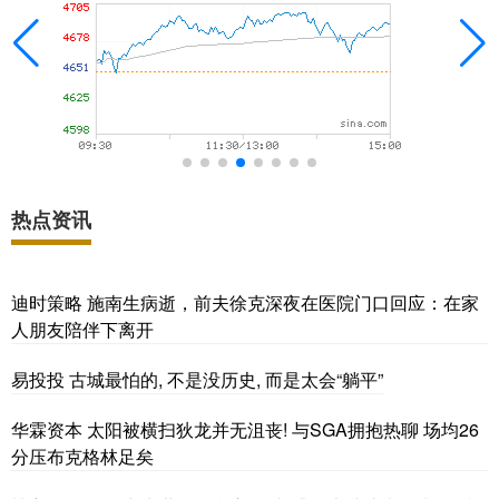
热点资讯
迪时策略 施南生病逝，前夫徐克深夜在医院门口回应：在家
人朋友陪伴下离开
易投投 古城最怕的, 不是没历史, 而是太会“躺平”
华霖资本 太阳被横扫狄龙并无沮丧! 与SGA拥抱热聊 场均26
分压布克格林足矣