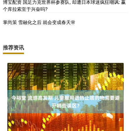
博宝配资 国足力克世界杯参赛队, 却遭日本球迷疯狂嘲讽: 赢
个库拉索至于兴奋吗?
掌尚策 雪融化之后 就会变成春天🌸
推荐资讯