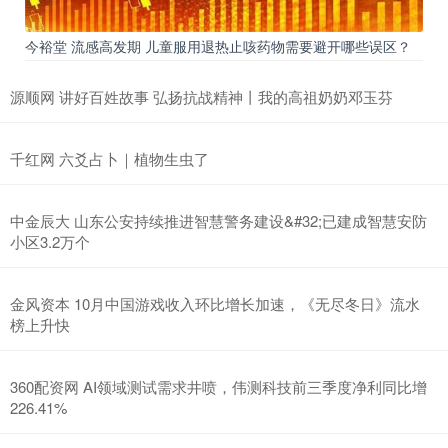
今裕堂 流感高发期 儿童服用退热止咳药物需要避开哪些误区？
源顺网 讲好百姓故事 弘扬抗战精神丨我的高祖奶奶邓玉芬
千红网 六爻占卜｜植物生虫了
中金辰大 山东公安持续推进智慧警务建设&#32;已建成智慧安防
小区3.2万个
金风资本 10月中国游戏收入环比增长加速，《无尽冬日》流水
榜上升快
360配资网 AI领域测试需求井喷，伟测科技前三季度净利同比增
226.41%