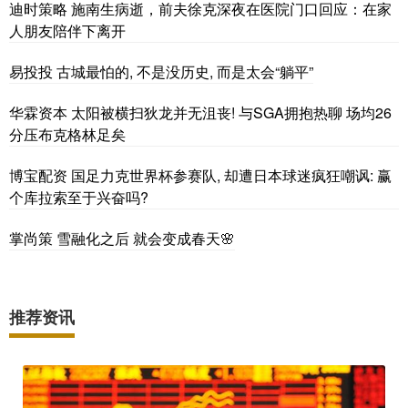
迪时策略 施南生病逝，前夫徐克深夜在医院门口回应：在家
人朋友陪伴下离开
易投投 古城最怕的, 不是没历史, 而是太会“躺平”
华霖资本 太阳被横扫狄龙并无沮丧! 与SGA拥抱热聊 场均26
分压布克格林足矣
博宝配资 国足力克世界杯参赛队, 却遭日本球迷疯狂嘲讽: 赢
个库拉索至于兴奋吗?
掌尚策 雪融化之后 就会变成春天🌸
推荐资讯