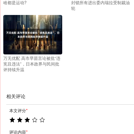
啥都是运动?
封锁所有进出委内瑞拉受制裁油
轮
万无优配 高市早苗言论被批“违
宪且违法”，日本政界与民间批
评持续升温
相关评论
本文评分
*
评论内容
*