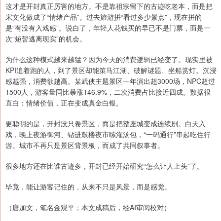
这才是开封真正厉害的地方。不是靠祖宗留下的古迹吃老本，而是把
宋文化做成了“情绪产品”。过去旅游拼“看过多少景点”，现在拼的
是“有没有入戏感”。说白了，年轻人花钱买的早已不是门票，而是一
次“短暂逃离现实”的机会。
为什么这种模式越来越猛？因为今天的消费逻辑已经变了。现实里被
KPI追着跑的人，到了景区却能策马江湖、破解谜题、坐船赏灯。沉浸
感越强，消费欲越高。某武侠主题景区一年演出超3000场，NPC超过
1500人，游客量同比暴涨146.9%，二次消费占比接近四成。数据很
直白：情绪价值，正在变成真金白银。
更聪明的是，开封没只卷景区，而是把整座城变成连续剧。白天入
戏，晚上夜游御河、钻进鼓楼夜市嗦灌汤包，“一码通行”串起吃住行
游。城市不再只是景区背景板，而成了共同叙事者。
很多地方还在比谁古迹多，开封已经开始研究“怎么让人上头”了。
毕竟，能让游客记住的，从来不只是风景，而是感觉。
（唐加文，笔名金观平；本文成稿后，经AI审阅校对）