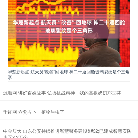
华楚新起点 航天员“改签”回地球 神二十返回舱玻璃裂纹是个三角
形
源顺网 讲好百姓故事 弘扬抗战精神丨我的高祖奶奶邓玉芬
千红网 六爻占卜｜植物生虫了
中金辰大 山东公安持续推进智慧警务建设&#32;已建成智慧安防
小区3.2万个