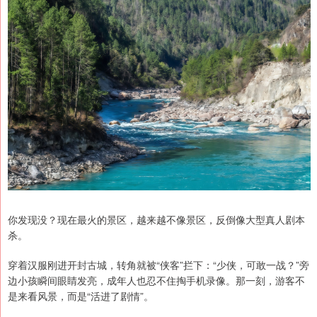
你发现没？现在最火的景区，越来越不像景区，反倒像大型真人剧本
杀。
穿着汉服刚进开封古城，转角就被“侠客”拦下：“少侠，可敢一战？”旁
边小孩瞬间眼睛发亮，成年人也忍不住掏手机录像。那一刻，游客不
是来看风景，而是“活进了剧情”。