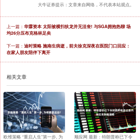
大牛证券提示：文章来自网络，不代表本站观点。
上一篇：
华霖资本 太阳被横扫狄龙并无沮丧! 与SGA拥抱热聊 场
均26分压布克格林足矣
下一篇：
迪时策略 施南生病逝，前夫徐克深夜在医院门口回应：
在家人朋友陪伴下离开
相关文章
欧维策略 “重启人生”第一步, 为
顺应网 最新：特朗普称已下令