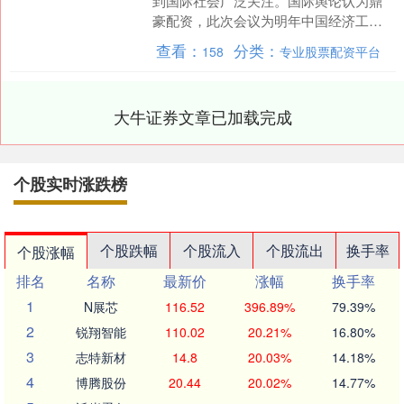
到国际社会广泛关注。国际舆论认为鼎
豪配资，此次会议为明年中国经济工作
锚定航向，为“十五五”开局奠定良好基
查看：
分类：
158
专业股票配资平台
础。在全球经济不确定性....
大牛证券文章已加载完成
个股实时涨跌榜
个股跌幅
个股流入
个股流出
换手率
个股涨幅
排名
名称
最新价
涨幅
换手率
1
N展芯
116.52
396.89%
79.39%
2
锐翔智能
110.02
20.21%
16.80%
3
志特新材
14.8
20.03%
14.18%
4
博腾股份
20.44
20.02%
14.77%