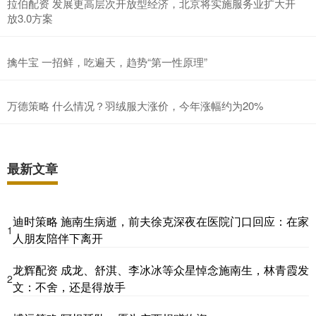
拉伯配资 发展更高层次开放型经济，北京将实施服务业扩大开
放3.0方案
擒牛宝 一招鲜，吃遍天，趋势“第一性原理”
万德策略 什么情况？羽绒服大涨价，今年涨幅约为20%
最新文章
迪时策略 施南生病逝，前夫徐克深夜在医院门口回应：在家
1
人朋友陪伴下离开
龙辉配资 成龙、舒淇、李冰冰等众星悼念施南生，林青霞发
2
文：不舍，还是得放手