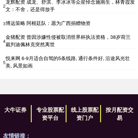
龙辉配资 成龙、舒淇、李冰冰等众星悼念施南生，林青霞发
2
文：不舍，还是得放手
博远策略 阿根廷队：愿为广西捐赠物资
3
金猪配资 曾因涉嫌性侵被取消世界杯执法资格，38岁荷兰
4
裁判迪佩林克突然离世
悦来网 6-9月适合自驾的5条线路, 通行条件好, 沿途风光壮
5
美, 风景如画
大牛证券
专业股票配
线上股票配
按月配资交
资平台
资门户
易
友情链接：