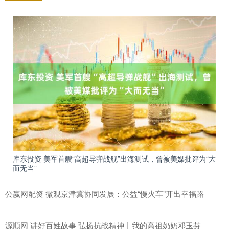
库东投资 美军首艘“高超导弹战舰”出海测试，曾被美媒批评为“大
而无当”
公赢网配资 微观京津冀协同发展：公益“慢火车”开出幸福路
源顺网 讲好百姓故事 弘扬抗战精神丨我的高祖奶奶邓玉芬