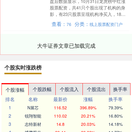
盘后数据显示，10月31日龙虎榜中红涨
股票配资，共41只个股出现了机构的身
影，有23只股票呈现机构净买入，18只
股票呈现机构净卖出。 当天机构净买入
查看：
分类：
76
线上股票配资门户
前三的股票分....
大牛证券文章已加载完成
个股实时涨跌榜
个股跌幅
个股流入
个股流出
换手率
个股涨幅
排名
名称
最新价
涨幅
换手率
1
N展芯
116.52
396.89%
79.39%
2
锐翔智能
110.02
20.21%
16.80%
3
志特新材
14.8
20.03%
14.18%