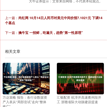
大牛证券提示：文章来自网络，不代表本站观点。
上一篇：
尚红网 10月14日人民币对美元中间价报7.1021元 下调14
个基点
下一篇：
擒牛宝 一招鲜，吃遍天，趋势“第一性原理”
相关文章
万达策略 报告：各行业数据资
汇银配资 杭淳开高速衢州段开
产入表从“局部尝试”走向“整体
工 浙赣省际大动脉建设提速
推广”