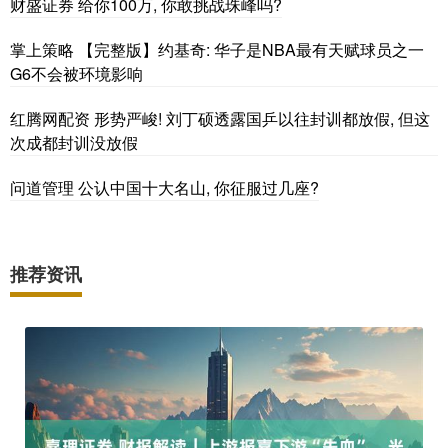
财盛证券 给你100万, 你敢挑战珠峰吗?
掌上策略 【完整版】约基奇: 华子是NBA最有天赋球员之一
G6不会被环境影响
红腾网配资 形势严峻! 刘丁硕透露国乒以往封训都放假, 但这
次成都封训没放假
问道管理 公认中国十大名山, 你征服过几座?
推荐资讯