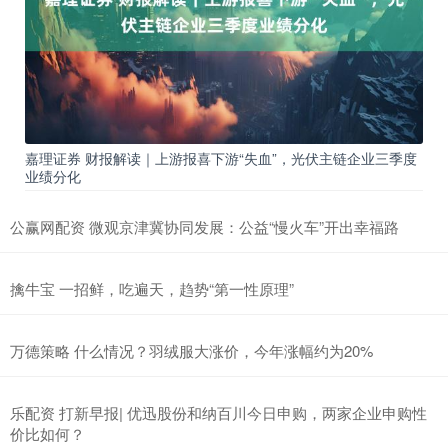
嘉理证券 财报解读｜上游报喜下游“失血”，光伏主链企业三季度
业绩分化
公赢网配资 微观京津冀协同发展：公益“慢火车”开出幸福路
擒牛宝 一招鲜，吃遍天，趋势“第一性原理”
万德策略 什么情况？羽绒服大涨价，今年涨幅约为20%
乐配资 打新早报| 优迅股份和纳百川今日申购，两家企业申购性
价比如何？