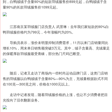
到，白鸭绒绒子含量90%的短款羽绒服售价899元起，白鸭绒绒子含
量90%的长款羽绒服售价1099元起。
江苏南京某羽绒服门店负责人 武景琳：去年我们家短款的90%白
鸭羽绒服价格约为799元，今年涨幅约为20%。
导购员表示，涨价未明显抑制消费需求，11月以来门店销量同比
增长10%，周末单日销售额突破3万元。其中，绒子含量高、充绒量足
的保暖厚款羽绒服最受青睐，部分热门尺码已断货。
随后，记者又走访了商场内一些时尚运动品牌门店，这类门店销
售的羽绒服以白鸭绒绒子含量80%—90%为主，充绒量根据款式不同
在100克—300克之间，价格在1000元以上。
走访中记者发现，随着羽绒服价格的上涨，也让不少消费者把目
光投向了旧衣翻新业务。