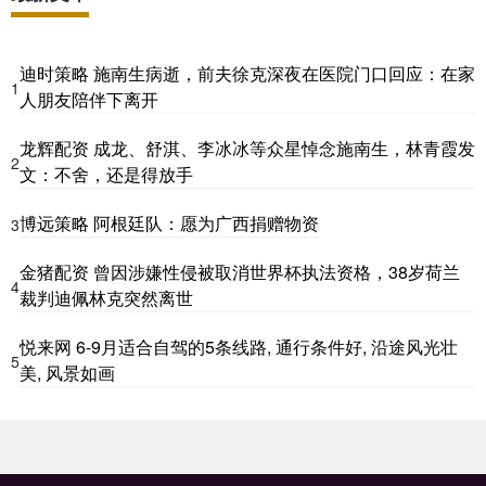
迪时策略 施南生病逝，前夫徐克深夜在医院门口回应：在家
1
人朋友陪伴下离开
龙辉配资 成龙、舒淇、李冰冰等众星悼念施南生，林青霞发
2
文：不舍，还是得放手
博远策略 阿根廷队：愿为广西捐赠物资
3
金猪配资 曾因涉嫌性侵被取消世界杯执法资格，38岁荷兰
4
裁判迪佩林克突然离世
悦来网 6-9月适合自驾的5条线路, 通行条件好, 沿途风光壮
5
美, 风景如画