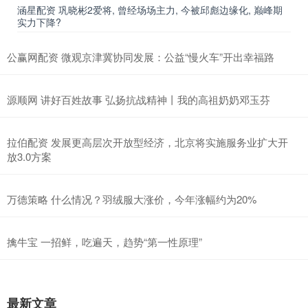
涵星配资 巩晓彬2爱将, 曾经场场主力, 今被邱彪边缘化, 巅峰期
实力下降?
公赢网配资 微观京津冀协同发展：公益“慢火车”开出幸福路
源顺网 讲好百姓故事 弘扬抗战精神丨我的高祖奶奶邓玉芬
拉伯配资 发展更高层次开放型经济，北京将实施服务业扩大开
放3.0方案
万德策略 什么情况？羽绒服大涨价，今年涨幅约为20%
擒牛宝 一招鲜，吃遍天，趋势“第一性原理”
最新文章