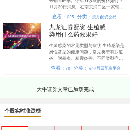
来销售旺季。今年羽绒服的价格如何？
11月30日消息，在南京浦口区一家销售
羽绒服的门店，记者看到，白鸭绒绒子
查看：
分类：
225
按月配资交易
含量90%的短款羽....
九龙证券配资 生殖感
染用什么药效果好
生殖感染的常见类型与症状 生殖感染是
男性常见的健康问题，常见类型有尿道
炎、附睾炎、精囊炎等。不同类型症状
有别九龙证券配资，尿道炎可能出现尿
查看：
分类：
78
专业股票配资平台
频、尿急、尿痛；附睾炎....
大牛证券文章已加载完成
个股实时涨跌榜